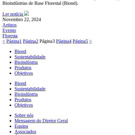
Bioindústrias de Base Florestal (Biond).
Ler notícia
Novembro 22, 2024
Artigos
Evento
Floresta
<
Página
1
Página
2
Página
3
Página
4
Página
5
>
Biond
Sustentabilidade
Bioindústria
Produtos
Objetivos
Biond
Sustentabilidade
Bioindústria
Produtos
Objetivos
Sobre nós
Mensagem do Diretor Geral
Equipa
Associados