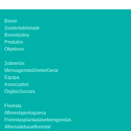
Biond
Sustentabilidade
Bioindústria
Produtos
Objetivos
Sobre nós
Mensagem do Diretor Geral
Equipa
Associados
Órgãos Sociais
Floresta
A floresta portuguesa
Florestas plantadas e bem geridas
A fileira de base florestal