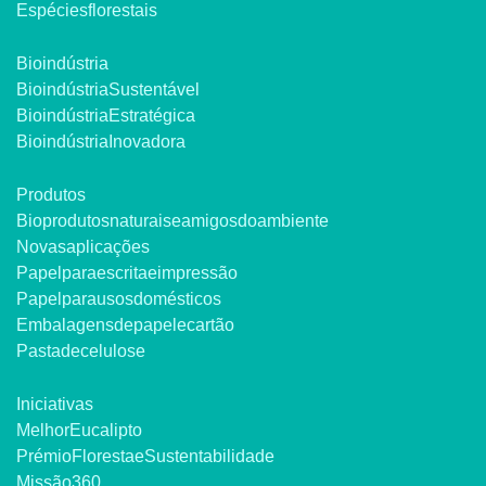
Espécies florestais
Bioindústria
Bioindústria Sustentável
Bioindústria Estratégica
Bioindústria Inovadora
Produtos
Bioprodutos naturais e amigos do ambiente
Novas aplicações
Papel para escrita e impressão
Papel para usos domésticos
Embalagens de papel e cartão
Pasta de celulose
Iniciativas
Melhor Eucalipto
Prémio Floresta e Sustentabilidade
Missão 360