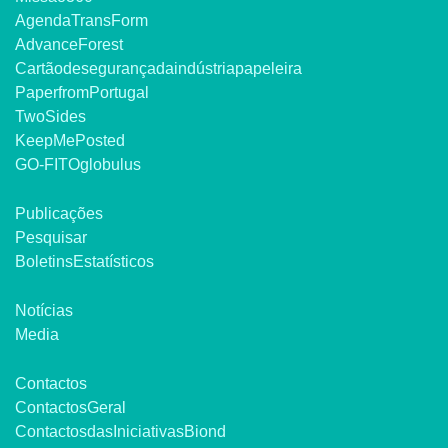
Agenda TransForm
Advance Forest
Cartão de segurança da indústria papeleira
Paper from Portugal
Two Sides
Keep Me Posted
GO-FITOglobulus
Publicações
Pesquisar
Boletins Estatísticos
Notícias
Media
Contactos
Contactos Geral
Contactos das Iniciativas Biond