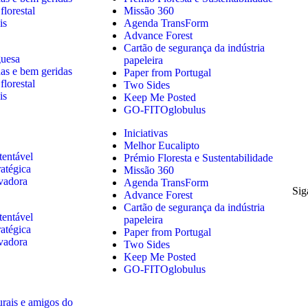
florestal
Missão 360
is
Agenda TransForm
Advance Forest
Cartão de segurança da indústria
guesa
papeleira
das e bem geridas
Paper from Portugal
florestal
Two Sides
is
Keep Me Posted
GO-FITOglobulus
Iniciativas
Melhor Eucalipto
tentável
Prémio Floresta e Sustentabilidade
ratégica
Missão 360
ovadora
Agenda TransForm
Sig
Advance Forest
Cartão de segurança da indústria
tentável
papeleira
ratégica
Paper from Portugal
ovadora
Two Sides
Keep Me Posted
GO-FITOglobulus
urais e amigos do