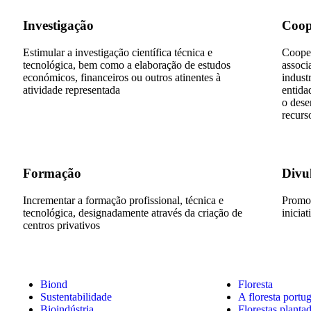
Investigação
Coop
Estimular a investigação científica técnica e
Cooper
tecnológica, bem como a elaboração de estudos
associ
económicos, financeiros ou outros atinentes à
indust
atividade representada
entida
o dese
recurs
Formação
Divu
Incrementar a formação profissional, técnica e
Promov
tecnológica, designadamente através da criação de
inicia
centros privativos
Biond
Floresta
Sustentabilidade
A floresta portu
Bioindústria
Florestas planta