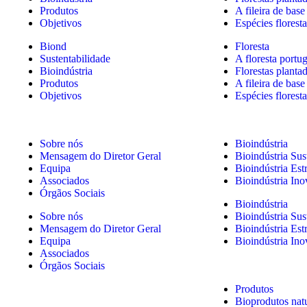
Produtos
A fileira de base 
Objetivos
Espécies floresta
Biond
Floresta
Sustentabilidade
A floresta portu
Bioindústria
Florestas planta
Produtos
A fileira de base 
Objetivos
Espécies floresta
Sobre nós
Bioindústria
Mensagem do Diretor Geral
Bioindústria Sus
Equipa
Bioindústria Est
Associados
Bioindústria In
Órgãos Sociais
Bioindústria
Sobre nós
Bioindústria Sus
Mensagem do Diretor Geral
Bioindústria Est
Equipa
Bioindústria In
Associados
Órgãos Sociais
Produtos
Bioprodutos nat