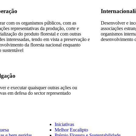
eração
Internacional
ar com os organismos públicos, com as
Desenvolver e inc
ações representativas da produção, corte e
associações estran
rialização do produto florestal e com outras
organismos interna
des interessadas, tendo em vista a preservação e
desenvolvimento d
nvolvimento da floresta nacional enquanto
o sustentável
lgação
er e executar quaisquer outras ações ou
tivas em defesa do sector representado
Iniciativas
guesa
Melhor Eucalipto
das e bem geridas
Prémio Floresta e Sustentabilidade