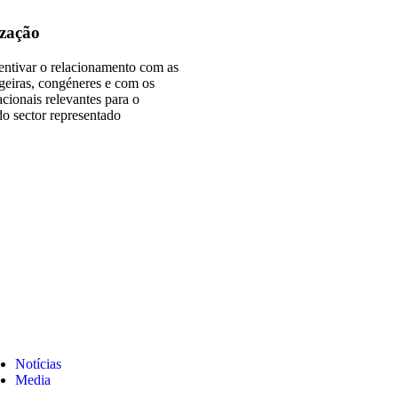
ização
entivar o relacionamento com as
geiras, congéneres e com os
cionais relevantes para o
o sector representado
Notícias
Media