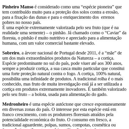
Pinheiro Manso
é considerado como uma “espécie pioneira” que
tem contribuído muito para a proteção dos solos contra a erosão,
para a fixação das dunas e para o enriquecimento dos errenos
pobres no nosso país.
É uma espécie extremamente valorizada pelo seu fruto (que é na
realidade uma semente) – o pinhão. Já chamado como o “Caviar” da
floresta, o pinhão é muito nutritivo e apreciado para a alimentação
humana, com um valor comercial bastante elevado.
Sobreiro
, a árvore nacional de Portugal desde 2011, é a “mãe” de
um dos mais extraordinários produtos da Natureza – a cortiça.
Espécie predominante no sul do país, pode viuer até aos 300 anos,
sempre a produzir cortiça, a sua casca muito particular que constitui
uma forte proteção natural contra o fogo. A cortiça, 100% natural,
possibilita uma infinidade de produtos. A tradicional rolha é o mais
conhecido, mas fruto de muita investigação está já a ser utilizada a
cortiça em produtos extremamente inovadores. É também valorizado
pelo seu fruto – a bolota, usada para alimentação do gado.
Medronheiro
é uma espécie autóctone que cresce espontaneamente
em diversas zonas do país. O interesse por esta espécie está em
franco crescimento, com os produtores florestais atraídos pela
potencialidade económica do fruto. O consumo em fresco, a
tradicional aguardente, polpas, sumos, compotas, cosmética ou