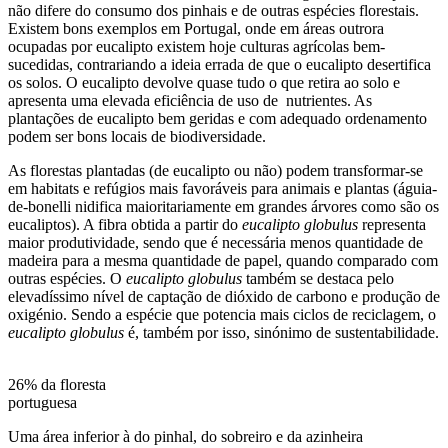
não difere do consumo dos pinhais e de outras espécies florestais.
Existem bons exemplos em Portugal, onde em áreas outrora
ocupadas por eucalipto existem hoje culturas agrícolas bem-
sucedidas, contrariando a ideia errada de que o eucalipto desertifica
os solos. O eucalipto devolve quase tudo o que retira ao solo e
apresenta uma elevada eficiência de uso de nutrientes. As
plantações de eucalipto bem geridas e com adequado ordenamento
podem ser bons locais de biodiversidade.
As florestas plantadas (de eucalipto ou não) podem transformar-se
em habitats e refúgios mais favoráveis para animais e plantas (águia-
de-bonelli nidifica maioritariamente em grandes árvores como são os
eucaliptos). A fibra obtida a partir do
eucalipto globulus
representa
maior produtividade, sendo que é necessária menos quantidade de
madeira para a mesma quantidade de papel, quando comparado com
outras espécies. O
eucalipto globulus
também se destaca pelo
elevadíssimo nível de captação de dióxido de carbono e produção de
oxigénio. Sendo a espécie que potencia mais ciclos de reciclagem, o
eucalipto globulus
é, também por isso, sinónimo de sustentabilidade.
26% da floresta
portuguesa
Uma área inferior à do pinhal, do sobreiro e da azinheira