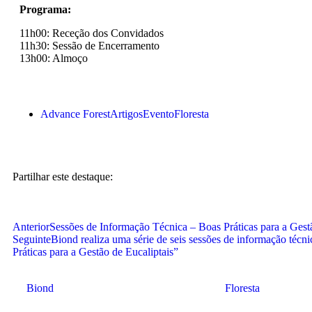
Programa:
11h00: Receção dos Convidados
11h30: Sessão de Encerramento
13h00: Almoço
Advance Forest
Artigos
Evento
Floresta
Partilhar este destaque:
Anterior
Sessões de Informação Técnica – Boas Práticas para a Gestã
Seguinte
Biond realiza uma série de seis sessões de informação técn
Práticas para a Gestão de Eucaliptais”
Biond
Floresta