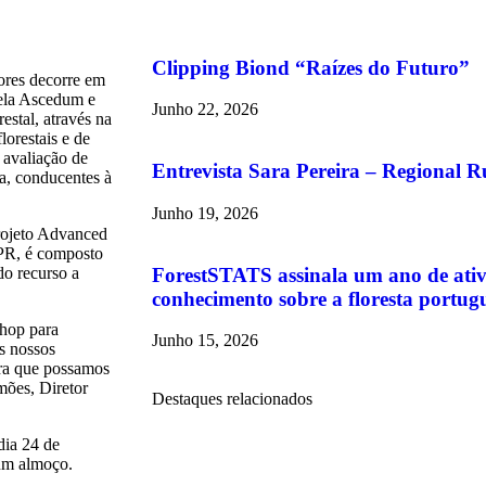
Clipping Biond “Raízes do Futuro”
ores decorre em
pela Ascedum e
Junho 22, 2026
estal, através na
lorestais e de
a avaliação de
Entrevista Sara Pereira – Regional R
a, conducentes à
Junho 19, 2026
rojeto Advanced
PPR, é composto
ForestSTATS assinala um ano de ativ
do recurso a
conhecimento sobre a floresta portug
hop para
Junho 15, 2026
os nossos
ara que possamos
mões, Diretor
Destaques relacionados
dia 24 de
 um almoço.