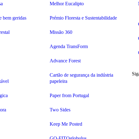
sa
Melhor Eucalipto
 e bem geridas
Prémio Floresta e Sustentabilidade
restal
Missão 360
Agenda TransForm
Advance Forest
Sig
Cartão de segurança da indústria
tável
papeleira
gica
Paper from Portugal
dora
Two Sides
Keep Me Posted
GO-FITOglobulus