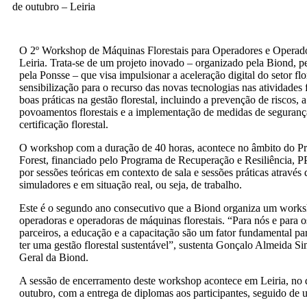
de outubro – Leiria
O 2º Workshop de Máquinas Florestais para Operadores e Operad
Leiria. Trata-se de um projeto inovado – organizado pela Biond, 
pela Ponsse – que visa impulsionar a aceleração digital do setor flor
sensibilização para o recurso das novas tecnologias nas atividades f
boas práticas na gestão florestal, incluindo a prevenção de riscos, 
povoamentos florestais e a implementação de medidas de seguranç
certificação florestal.
O workshop com a duração de 40 horas, acontece no âmbito do P
Forest, financiado pelo Programa de Recuperação e Resiliência, 
por sessões teóricas em contexto de sala e sessões práticas através 
simuladores e em situação real, ou seja, de trabalho.
Este é o segundo ano consecutivo que a Biond organiza um works
operadoras e operadoras de máquinas florestais. “Para nós e para 
parceiros, a educação e a capacitação são um fator fundamental p
ter uma gestão florestal sustentável”, sustenta Gonçalo Almeida Si
Geral da Biond.
A sessão de encerramento deste workshop acontece em Leiria, no 
outubro, com a entrega de diplomas aos participantes, seguido de