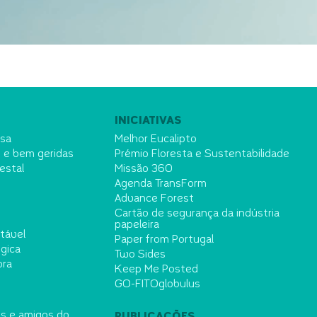
INICIATIVAS
esa
Melhor Eucalipto
s e bem geridas
Prémio Floresta e Sustentabilidade
restal
Missão 360
Agenda TransForm
Advance Forest
Cartão de segurança da indústria
papeleira
tável
Paper from Portugal
égica
Two Sides
ora
Keep Me Posted
GO-FITOglobulus
is e amigos do