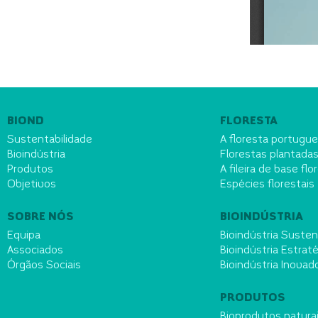
BIOND
FLORESTA
Sustentabilidade
A floresta portugu
Bioindústria
Florestas plantada
Produtos
A fileira de base flo
Objetivos
Espécies florestais
SOBRE NÓS
BIOINDÚSTRIA
Equipa
Bioindústria Susten
Associados
Bioindústria Estrat
Órgãos Sociais
Bioindústria Inovad
PRODUTOS
Bioprodutos natura