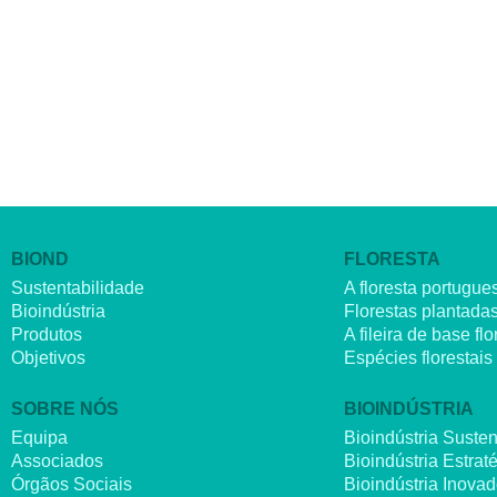
BIOND
FLORESTA
Sustentabilidade
A floresta portugue
Bioindústria
Florestas plantada
Produtos
A fileira de base flo
Objetivos
Espécies florestais
SOBRE NÓS
BIOINDÚSTRIA
Equipa
Bioindústria Susten
Associados
Bioindústria Estrat
Órgãos Sociais
Bioindústria Inova