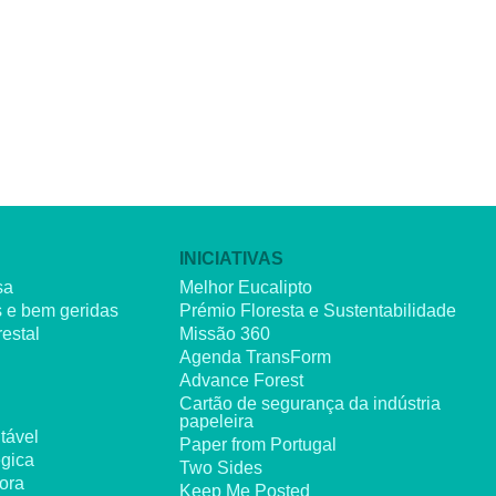
INICIATIVAS
sa
Melhor Eucalipto
s e bem geridas
Prémio Floresta e Sustentabilidade
restal
Missão 360
Agenda TransForm
Advance Forest
Cartão de segurança da indústria
papeleira
tável
Paper from Portugal
égica
Two Sides
dora
Keep Me Posted