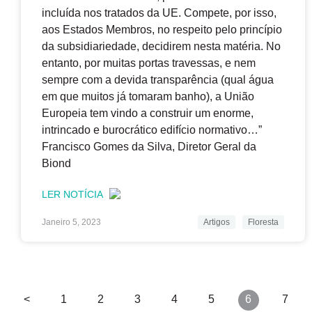
incluída nos tratados da UE. Compete, por isso,
aos Estados Membros, no respeito pelo princípio
da subsidiariedade, decidirem nesta matéria. No
entanto, por muitas portas travessas, e nem
sempre com a devida transparência (qual água
em que muitos já tomaram banho), a União
Europeia tem vindo a construir um enorme,
intrincado e burocrático edifício normativo…”
Francisco Gomes da Silva, Diretor Geral da
Biond
LER NOTÍCIA
Janeiro 5, 2023
Artigos
Floresta
<
1
2
3
4
5
6
7